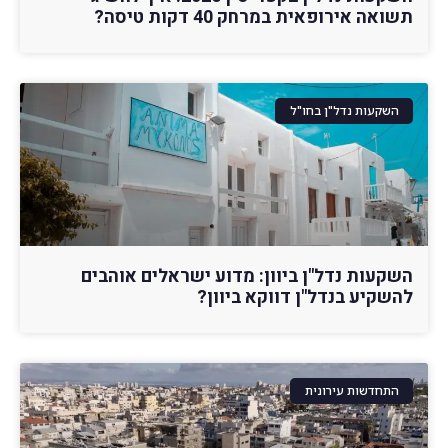
תשואה אירופאית במרחק 40 דקות טיסה?
השקעות נדל"ן בחו"ל
השקעות נדל"ן ביוון: מדוע ישראלים אוהבים
להשקיע בנדל"ן דווקא ביוון?
התחדשות עירונית