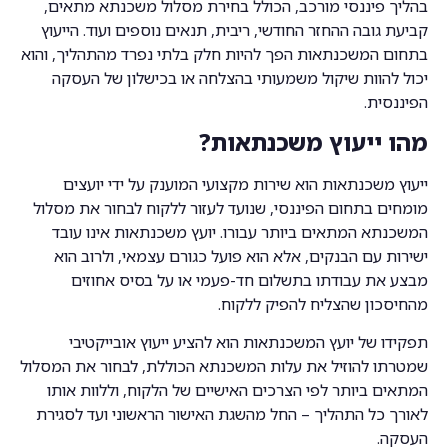
בהליך פיננסי מורכב, הכולל בחירת מסלול משכנתא מתאים,
קביעת גובה ההחזר החודשי, ריבית, תנאים נוספים ועוד. הייעוץ
בתחום המשכנתאות הפך להיות חלק בלתי נפרד מהתהליך, והוא
יכול להוות שיקול משמעותי בהצלחה או בכישלון של העסקה
הפיננסית.
מהו ייעוץ משכנתאות?
ייעוץ משכנתאות הוא שירות מקצועי המוענק על ידי יועצים
מומחים בתחום הפיננסי, שנועד לעזור ללקוח לבחור את מסלול
המשכנתא המתאים ביותר עבורו. יועץ משכנתאות אינו עובד
ישירות עם הבנקים, אלא הוא פועל כגורם עצמאי, ולרוב הוא
מבצע את עבודתו בתשלום חד-פעמי או על בסיס אחוזים
מהחיסכון שהצליח להפיק ללקוח.
תפקידו של יועץ המשכנתאות הוא להציע ייעוץ אובייקטיבי
שמטרתו להוזיל את עלות המשכנתא הכוללת, לבחור את המסלול
המתאים ביותר לפי הצרכים האישיים של הלקוח, וללוות אותו
לאורך כל התהליך – החל מהשגת האישור הראשוני ועד לסגירת
העסקה.