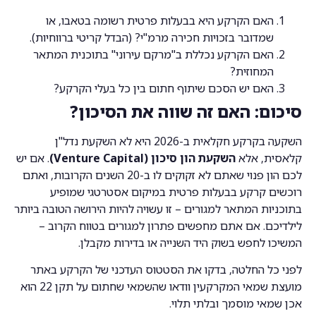
האם הקרקע היא בבעלות פרטית רשומה בטאבו, או
שמדובר בזכויות חכירה מרמ"י? (הבדל קריטי ברווחיות).
האם הקרקע נכללת ב"מרקם עירוני" בתוכנית המתאר
המחוזית?
האם יש הסכם שיתוף חתום בין כל בעלי הקרקע?
סיכום: האם זה שווה את הסיכון?
השקעה בקרקע חקלאית ב-2026 היא לא השקעת נדל"ן
קלאסית, אלא
השקעת הון סיכון (Venture Capital)
. אם יש
לכם הון פנוי שאתם לא זקוקים לו ב-20 השנים הקרובות, ואתם
רוכשים קרקע בבעלות פרטית במיקום אסטרטגי שמופיע
בתוכניות המתאר למגורים – זו עשויה להיות הירושה הטובה ביותר
לילדיכם. אם אתם מחפשים פתרון למגורים בטווח הקרוב –
המשיכו לחפש בשוק היד השנייה או בדירות מקבלן.
לפני כל החלטה, בדקו את הסטטוס העדכני של הקרקע באתר
מועצת שמאי המקרקעין וודאו שהשמאי שחתום על תקן 22 הוא
אכן שמאי מוסמך ובלתי תלוי.