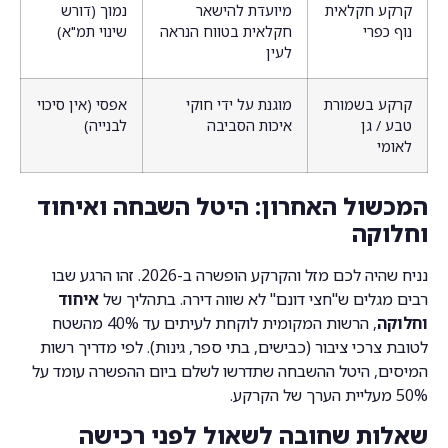
קרקע חקלאית
מיועדת להישאר
נמוך (דורש
נוף כפרי
חקלאית בטווח הנראה
שינוי תמ"א)
לעין
קרקע בשמורת
מוגנת על ידי חוקי
אפסי (אין סיכוי
טבע / גן
איכות הסביבה
לבנייה)
לאומי
המכשול האחרון: היטל השבחה ואיחוד
וחלוקה
נניח שהיה לכם מזל והקרקע הופשרה ב-2026. זהו הרגע שבו
רבים מגלים ש"חצי דונם" לא שווה דירה. בתהליך של
איחוד
וחלוקה
, הרשות המקומית לוקחת לעיתים עד 40% מהשטח
לטובת צרכי ציבור (כבישים, בתי ספר, גינות). לפי מדריך רשות
המיסים, היטל ההשבחה שתדרשו לשלם ביום ההפשרה עומד על
50% מעליית הערך של הקרקע.
שאלות שחובה לשאול לפני רכישה